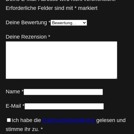
Erforderliche Felder sind mit
*
markiert
a
g
Deine Bewertung
*
k
o
Deine Rezension
*
p
p
l
e
r
f
Name
*
ü
E-Mail
*
r
M
Ich habe die
Datenschutzerklärung
gelesen und
a
stimme ihr zu.
*