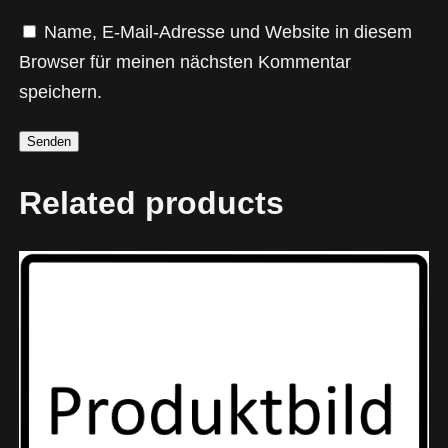
g
p
Name, E-Mail-Adresse und Website in diesem
u
Browser für meinen nächsten Kommentar
l
speichern.
P
M
A
Related products
G
G
L
9
a
u
s
A