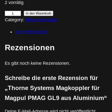
2 vorrätig
In den Warenkorb
T
Category:
Magazinkoppler
h
o
Rezensionen (0)
r
n
Rezensionen
e
S
Es gibt noch keine Rezensionen.
y
s
Schreibe die erste Rezension für
t
„Thorne Systems Magkoppler für
e
m
Magpul PMAG GL9 aus Aluminium“
s
Deine E-Mail-Adresse wird nicht veröffentlicht.
M