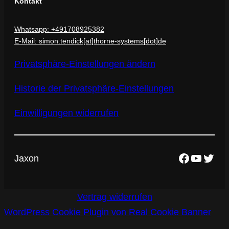
Kontakt
Whatsapp: +491708925382
E-Mail: simon.tendick[at]thorne-systems[dot]de
Privatsphäre-Einstellungen ändern
Historie der Privatsphäre-Einstellungen
Einwilligungen widerrufen
Faceboo
YouTu
Twitt
Jaxon
Vertrag widerrufen
WordPress Cookie Plugin von Real Cookie Banner