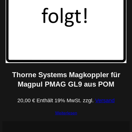
l
u
m
i
n
i
u
m
M
Thorne Systems Magkoppler für
e
Magpul PMAG GL9 aus POM
n
g
20,00
€
Enthält 19% MwSt.
zzgl.
Versand
e
Weiterlesen